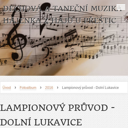
DECHOVÁ A TANEČNÍ MUZIKA
HÁJENKA Z HÁJŮ U PŘEŠTIC
›
›
›
Úvod
Fotoalbum
2016
Lampionový průvod - Dolní Lukavice
LAMPIONOVÝ PRŮVOD -
DOLNÍ LUKAVICE