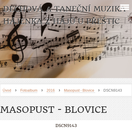
DECHOVÁ A TANEČNÍ MUZIKA
HÁJENKA Z HÁJŮ U PŘEŠTIC
›
›
›
›
Úvod
Fotoalbum
2016
Masopust - Blovice
DSCN9143
MASOPUST - BLOVICE
DSCN9143