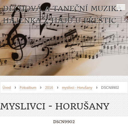
DECHOVÁ A TANEČNÍ MUZIKA
HÁJENKA Z HÁJŮ U PŘEŠTIC
›
›
›
›
Úvod
Fotoalbum
2016
myslivci - Horušany
DSCN9902
MYSLIVCI - HORUŠANY
DSCN9902