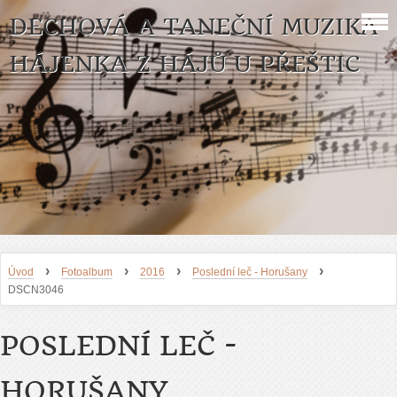
DECHOVÁ A TANEČNÍ MUZIKA
HÁJENKA Z HÁJŮ U PŘEŠTIC
›
›
›
›
Úvod
Fotoalbum
2016
Poslední leč - Horušany
DSCN3046
POSLEDNÍ LEČ -
HORUŠANY