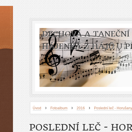
DECHOVÁ A TANEČNÍ
HÁJENKA Z HÁJŮ U P
›
›
›
Úvod
Fotoalbum
2016
Poslední leč - Horušan
POSLEDNÍ LEČ - HO