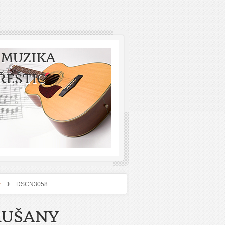
 MUZIKA
ŘEŠTIC
›
y
DSCN3058
RUŠANY