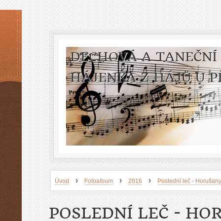
DECHOVÁ A TANEČNÍ
HÁJENKA Z HÁJŮ U P
›
›
›
Úvod
Fotoalbum
2016
Poslední leč - Horušan
POSLEDNÍ LEČ - HO