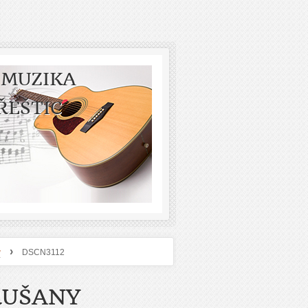
 MUZIKA
ŘEŠTIC
›
y
DSCN3112
RUŠANY