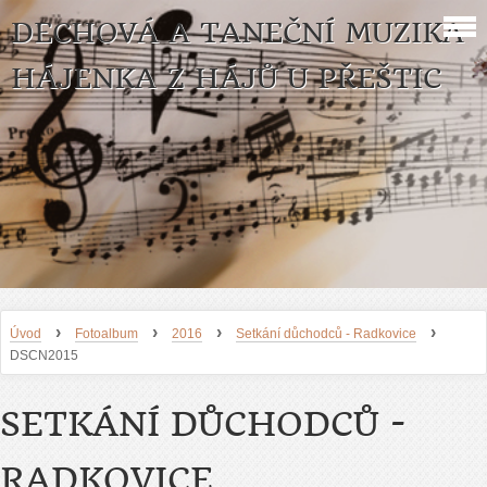
DECHOVÁ A TANEČNÍ MUZIKA
HÁJENKA Z HÁJŮ U PŘEŠTIC
›
›
›
›
Úvod
Fotoalbum
2016
Setkání důchodců - Radkovice
DSCN2015
SETKÁNÍ DŮCHODCŮ -
RADKOVICE