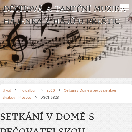
DECHOVÁ A TANEČNÍ MUZIKA
HÁJENKA Z HÁJŮ U PŘEŠTIC
›
›
›
Úvod
Fotoalbum
2016
Setkání v Domě s pečovatelskou
›
službou - Přeštice
DSCN9828
SETKÁNÍ V DOMĚ S
PEČOVATELSKOU