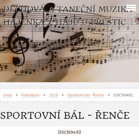
DECHOVÁ A TANEČNÍ MUZIKA
HÁJENKA Z HÁJŮ U PŘEŠTIC
›
›
›
›
Úvod
Fotoalbum
2016
Sportovní bál - Řenče
DSCN9492
SPORTOVNÍ BÁL - ŘENČE
DSCN9492