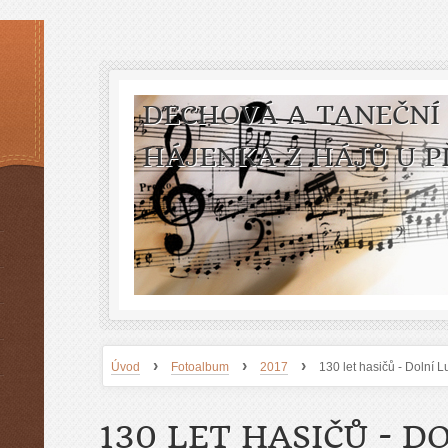
DECHOVÁ A TANEČNÍ
HÁJENKA Z HÁJŮ U P
›
›
›
Úvod
Fotoalbum
2017
130 let hasičů - Dolní 
130 LET HASIČŮ - D