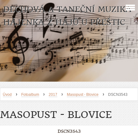
DECHOVÁ A TANEČNÍ MUZIKA
HÁJENKA Z HÁJŮ U PŘEŠTIC
›
›
›
›
Úvod
Fotoalbum
2017
Masopust - Blovice
DSCN3543
MASOPUST - BLOVICE
DSCN3543