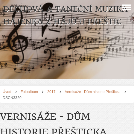
DECHOVÁ A TANEČNÍ MUZIKA
HÁJENKA Z HÁJŮ U PŘEŠTIC
›
›
›
›
Úvod
Fotoalbum
2017
Vernisáže - Dům historie Přešticka
DSCN3320
VERNISÁŽE - DŮM
HISTORIE PŘEŠTICKA