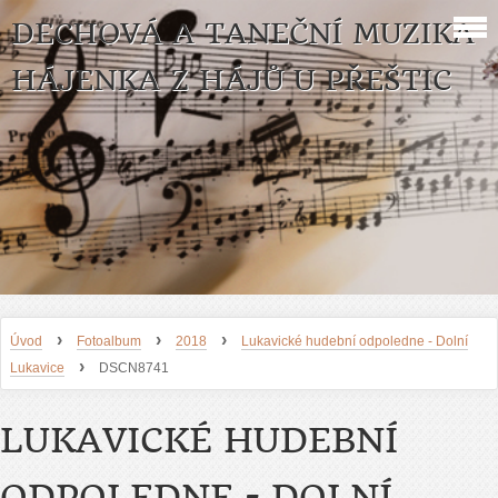
DECHOVÁ A TANEČNÍ MUZIKA
HÁJENKA Z HÁJŮ U PŘEŠTIC
›
›
›
Úvod
Fotoalbum
2018
Lukavické hudební odpoledne - Dolní
›
Lukavice
DSCN8741
LUKAVICKÉ HUDEBNÍ
ODPOLEDNE - DOLNÍ