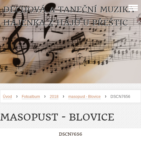
DECHOVÁ A TANEČNÍ MUZIKA
HÁJENKA Z HÁJŮ U PŘEŠTIC
›
›
›
›
Úvod
Fotoalbum
2018
masopust - Blovice
DSCN7656
MASOPUST - BLOVICE
DSCN7656