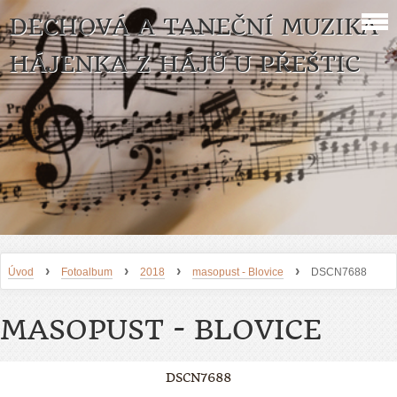
DECHOVÁ A TANEČNÍ MUZIKA
HÁJENKA Z HÁJŮ U PŘEŠTIC
›
›
›
›
Úvod
Fotoalbum
2018
masopust - Blovice
DSCN7688
MASOPUST - BLOVICE
DSCN7688