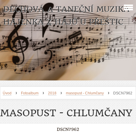
DECHOVÁ A TANEČNÍ MUZIKA
HÁJENKA Z HÁJŮ U PŘEŠTIC
›
›
›
›
Úvod
Fotoalbum
2018
masopust - Chlumčany
DSCN7962
MASOPUST - CHLUMČANY
DSCN7962