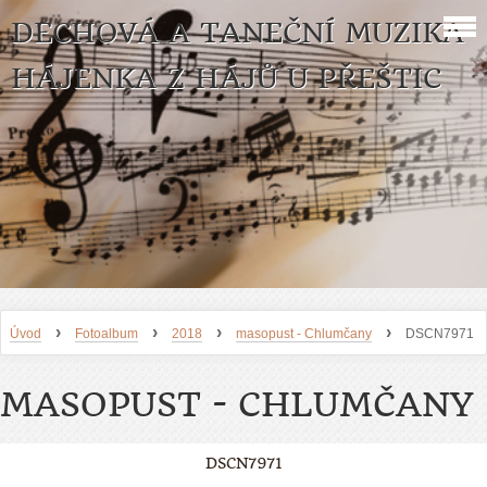
DECHOVÁ A TANEČNÍ MUZIKA
HÁJENKA Z HÁJŮ U PŘEŠTIC
›
›
›
›
Úvod
Fotoalbum
2018
masopust - Chlumčany
DSCN7971
MASOPUST - CHLUMČANY
DSCN7971