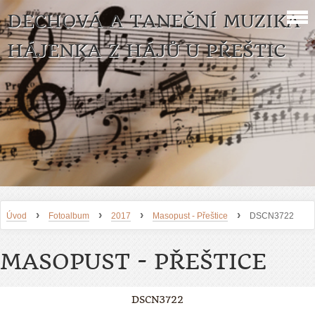
DECHOVÁ A TANEČNÍ MUZIKA
HÁJENKA Z HÁJŮ U PŘEŠTIC
›
›
›
›
Úvod
Fotoalbum
2017
Masopust - Přeštice
DSCN3722
MASOPUST - PŘEŠTICE
DSCN3722