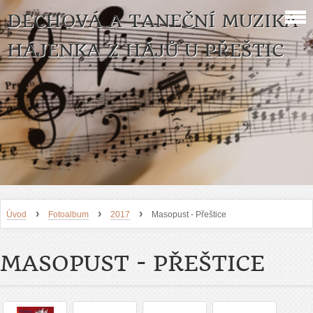
DECHOVÁ A TANEČNÍ MUZIKA
HÁJENKA Z HÁJŮ U PŘEŠTIC
›
›
›
Úvod
Fotoalbum
2017
Masopust - Přeštice
MASOPUST - PŘEŠTICE