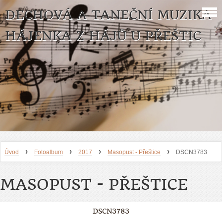
DECHOVÁ A TANEČNÍ MUZIKA
HÁJENKA Z HÁJŮ U PŘEŠTIC
›
›
›
›
Úvod
Fotoalbum
2017
Masopust - Přeštice
DSCN3783
MASOPUST - PŘEŠTICE
DSCN3783