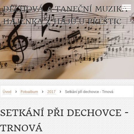
DECHOVÁ A TANEČNÍ MUZIKA
HÁJENKA Z HÁJŮ U PŘEŠTIC
›
›
›
Úvod
Fotoalbum
2017
Setkání při dechovce - Trnová
SETKÁNÍ PŘI DECHOVCE -
TRNOVÁ