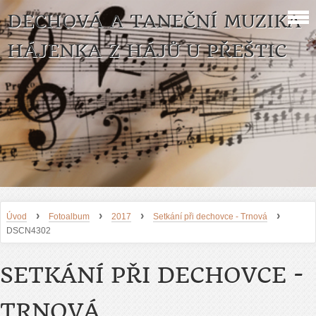
DECHOVÁ A TANEČNÍ MUZIKA
HÁJENKA Z HÁJŮ U PŘEŠTIC
›
›
›
›
Úvod
Fotoalbum
2017
Setkání při dechovce - Trnová
DSCN4302
SETKÁNÍ PŘI DECHOVCE -
TRNOVÁ